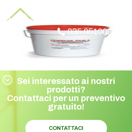
CEMBLOCK FILM A
150×150
035 0510023
Sei interessato ai nostri
prodotti?
Contattaci per un preventivo
gratuito!
CONTATTACI